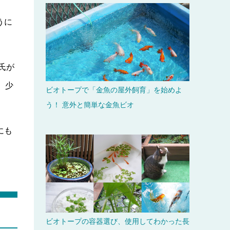
うに
氏が
、少
ビオトープで「金魚の屋外飼育」を始めよ
う！ 意外と簡単な金魚ビオ
にも
ビオトープの容器選び、使用してわかった長