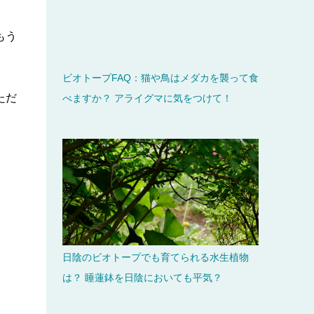
もう
ビオトープFAQ：猫や鳥はメダカを襲って食
ただ
べますか？ アライグマに気をつけて！
日陰のビオトープでも育てられる水生植物
は？ 睡蓮鉢を日陰においても平気？