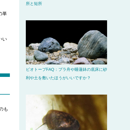
所と短所
の単
いい
ビオトープFAQ：プラ舟や睡蓮鉢の底床に砂
利や土を敷いたほうがいいですか？
のも