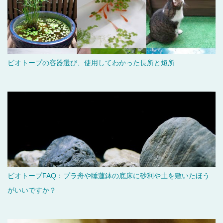
ビオトープの容器選び、使用してわかった長所と短所
ビオトープFAQ：プラ舟や睡蓮鉢の底床に砂利や土を敷いたほう
がいいですか？