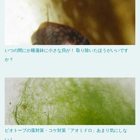
いつの間にか睡蓮鉢に小さな貝が！ 取り除いたほうがいいです
か？
ビオトープの藻対策・コケ対策「アオミドロ」あまり気にしな
い！