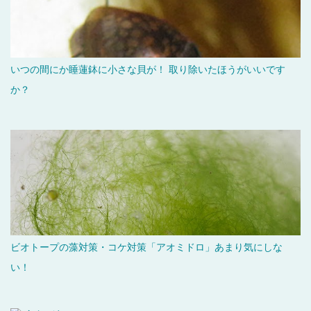
いつの間にか睡蓮鉢に小さな貝が！ 取り除いたほうがいいです
か？
ビオトープの藻対策・コケ対策「アオミドロ」あまり気にしな
い！