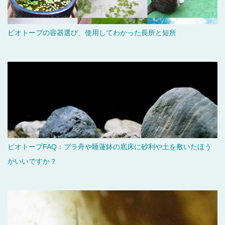
ビオトープの容器選び、使用してわかった長所と短所
ビオトープFAQ：プラ舟や睡蓮鉢の底床に砂利や土を敷いたほう
がいいですか？