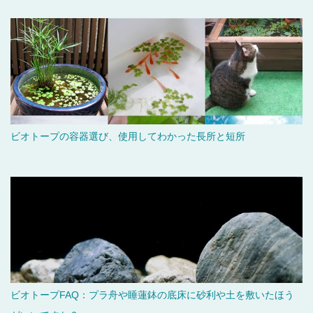
ビオトープの容器選び、使用してわかった長所と短所
ビオトープFAQ：プラ舟や睡蓮鉢の底床に砂利や土を敷いたほう