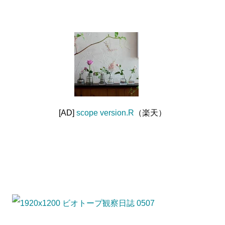
[AD]
scope version.R
（楽天）