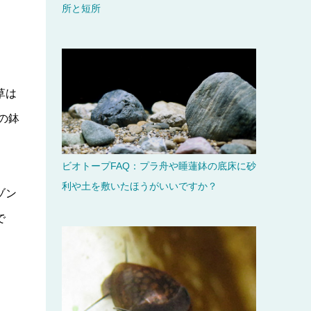
所と短所
草は
の鉢
ビオトープFAQ：プラ舟や睡蓮鉢の底床に砂
利や土を敷いたほうがいいですか？
ゾン
で