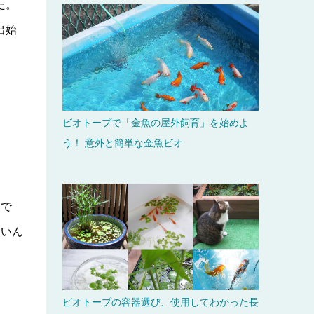
た。
出始
ビオトープで「金魚の屋外飼育」を始めよ
う！ 意外と簡単な金魚ビオ
めで
ないん
ビオトープの容器選び、使用してわかった長