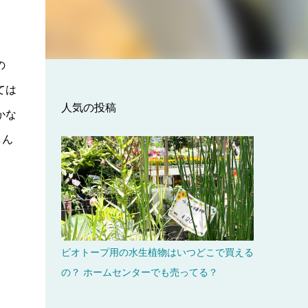
の
ては
人気の投稿
かな
しん
ビオトープ用の水生植物はいつどこで買える
の？ ホームセンターでも売ってる？