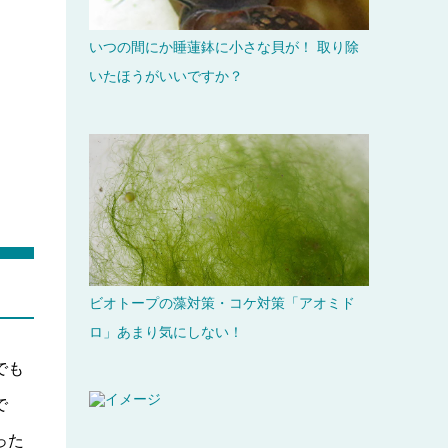
いつの間にか睡蓮鉢に小さな貝が！ 取り除
いたほうがいいですか？
ビオトープの藻対策・コケ対策「アオミド
ロ」あまり気にしない！
でも
で
った