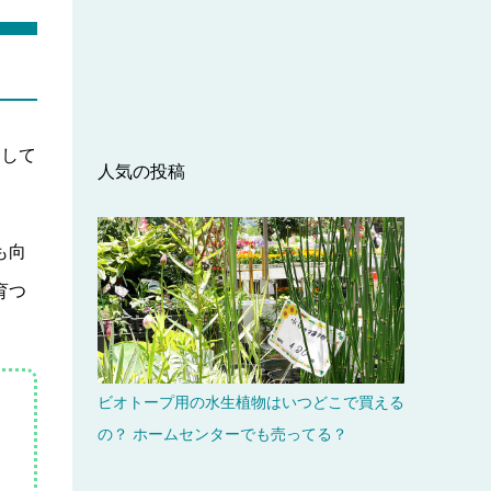
良して
人気の投稿
も向
育つ
ビオトープ用の水生植物はいつどこで買える
の？ ホームセンターでも売ってる？