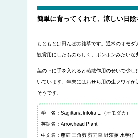
簡単に育ってくれて、涼しい日陰
もともとは田んぼの雑草です。通常のオモダ
観賞用にしたものらしく、ボンボンみたいな
葉の下に手を入れると蒸散作用のせいで少し
いています。年末にはおせち用の生クワイが
そうです。
学 名：Sagittaria trifolia L.（オモダカ）
英語名：Arrowhead Plant
中文名：慈菇 三角剪 剪刀草 野茨菰 水芋仔