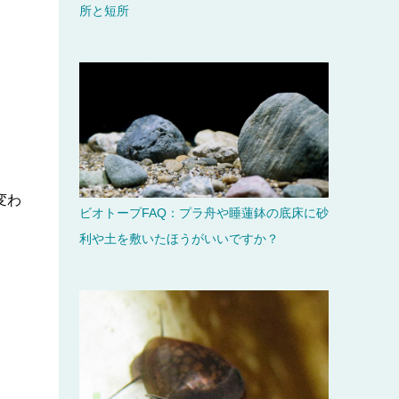
所と短所
変わ
ビオトープFAQ：プラ舟や睡蓮鉢の底床に砂
利や土を敷いたほうがいいですか？