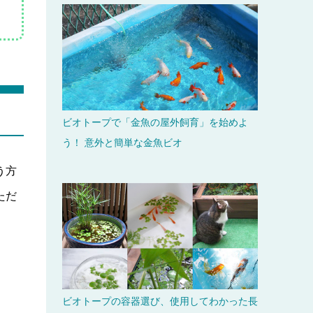
ビオトープで「金魚の屋外飼育」を始めよ
う！ 意外と簡単な金魚ビオ
う方
ただ
ビオトープの容器選び、使用してわかった長