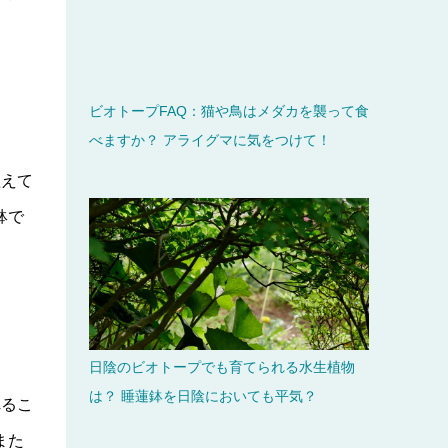
ビオトープFAQ：猫や鳥はメダカを襲って食
べますか？ アライグマに気をつけて！
植えて
鉢で
日陰のビオトープでも育てられる水生植物
は？ 睡蓮鉢を日陰においても平気？
れるこ
また