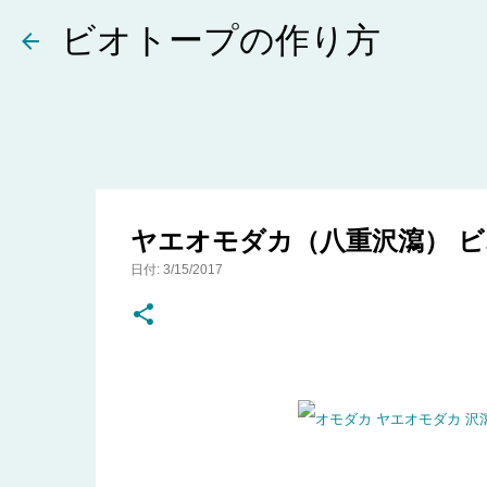
ビオトープの作り方
ヤエオモダカ（八重沢瀉） 
日付:
3/15/2017