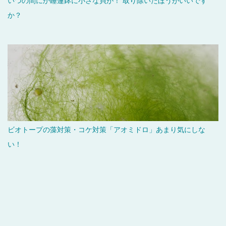
いつの間にか睡蓮鉢に小さな貝が！ 取り除いたほうがいいです
か？
ビオトープの藻対策・コケ対策「アオミドロ」あまり気にしな
い！