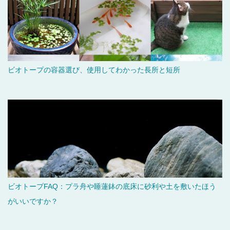
ビオトープの容器選び、使用してわかった長所と短所
ビオトープFAQ：プラ舟や睡蓮鉢の底床に砂利や土を敷いたほう
がいいですか？