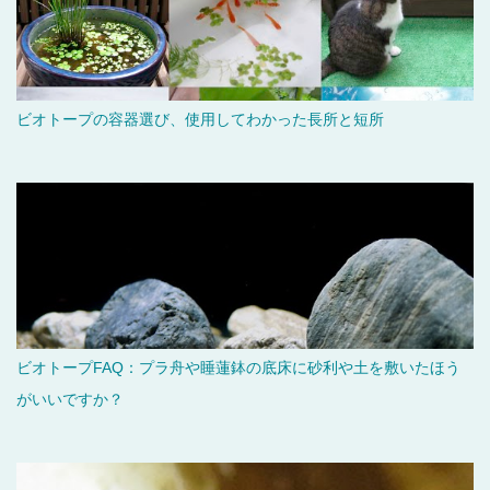
ビオトープの容器選び、使用してわかった長所と短所
ビオトープFAQ：プラ舟や睡蓮鉢の底床に砂利や土を敷いたほう
がいいですか？