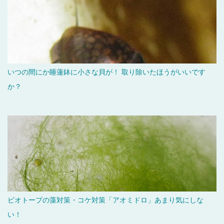
いつの間にか睡蓮鉢に小さな貝が！ 取り除いたほうがいいです
か？
ビオトープの藻対策・コケ対策「アオミドロ」あまり気にしな
い！